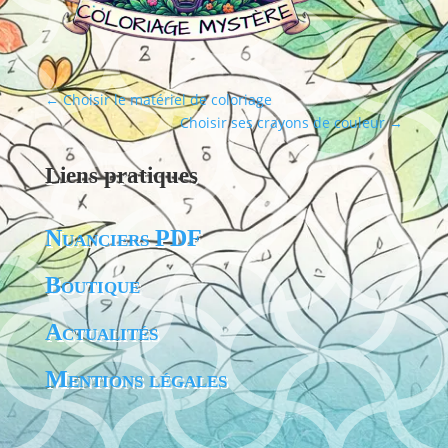
←
Choisir le matériel de coloriage
Choisir ses crayons de couleur
→
Liens pratiques
Nuanciers PDF
Boutique
Actualités
Mentions légales