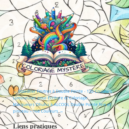
←
Staedtler Feutres à Double Pointe - 120 Couleurs
Lumineuses pour Écriture et Coloriage
Marqueurs Ohuhu à ALCOOL Double Pointe fine et
pinceau – 168 Couleurs
→
Liens pratiques