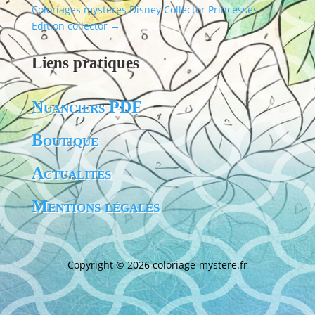
Coloriages mystères Disney Collector Princesses -
Edition collector
→
Liens pratiques
Nuanciers PDF
Boutique
Actualités
Mentions légales
Copyright © 2026
coloriage-mystere.fr