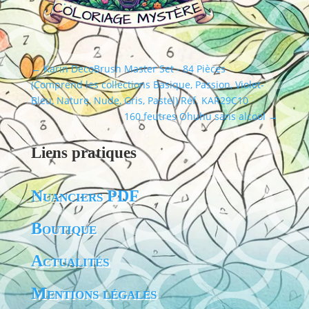
←
Karin DecoBrush Master Set - 84 Pièces
(Comprend les collections Basique, Passion, Violet-
Bleu, Nature, Nude, Gris, Pastel) Réf. KAR29C10
160 feutres Ohuhu sans alcool
→
Liens pratiques
Nuanciers PDF
Boutique
Actualités
Mentions légales