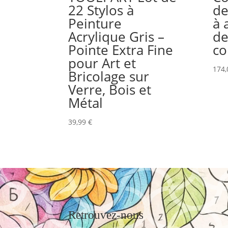
22 Stylos à
de
Peinture
à 
Acrylique Gris –
de
Pointe Extra Fine
co
pour Art et
174
Bricolage sur
Verre, Bois et
Métal
39,99
€
Retrouvez-nous