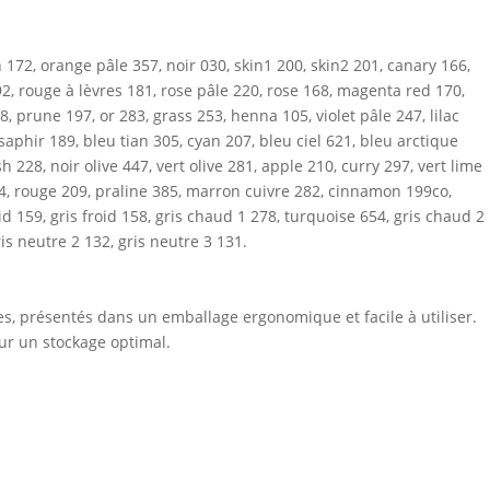
172, orange pâle 357, noir 030, skin1 200, skin2 201, canary 166,
92, rouge à lèvres 181, rose pâle 220, rose 168, magenta red 170,
 prune 197, or 283, grass 253, henna 105, violet pâle 247, lilac
 saphir 189, bleu tian 305, cyan 207, bleu ciel 621, bleu arctique
h 228, noir olive 447, vert olive 281, apple 210, curry 297, vert lime
4, rouge 209, praline 385, marron cuivre 282, cinnamon 199co,
oid 159, gris froid 158, gris chaud 1 278, turquoise 654, gris chaud 2
ris neutre 2 132, gris neutre 3 131.
s, présentés dans un emballage ergonomique et facile à utiliser.
ur un stockage optimal.