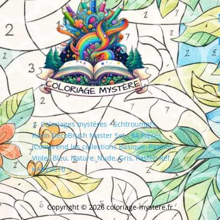
←
Coloriages mystères - Schtroumpfs
Karin DecoBrush Master Set - 84 Pièces
(Comprend les collections Basique, Passion,
Violet-Bleu, Nature, Nude, Gris, Pastel) Réf.
KAR29C10
→
Copyright © 2026
coloriage-mystere.fr