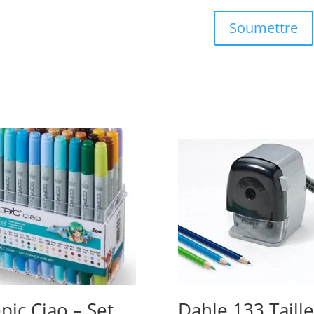
pic Ciao – Set
Dahle 133 Taille