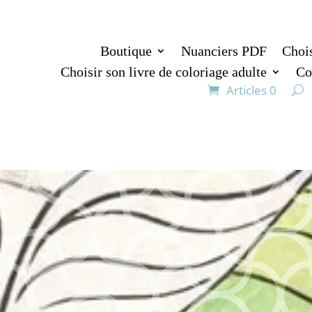
Boutique
Nuanciers PDF
Chois
Choisir son livre de coloriage adulte
Co
Articles 0
A Skin Colours of The World – Kit de 24 Feutres de Couleurs
CRAYOLA Skin Colours of
The World – Kit de 24
Feutres de Couleurs
11,80
€
Le kit
Crayola Colours of The World
contient
24 feu
aux couleurs variées, représentant les teintes de p