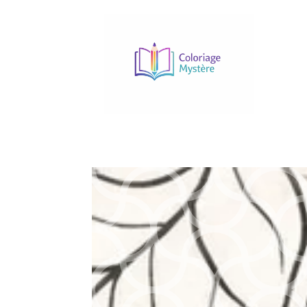
Accueil
/
Boutique
/
Matériel
/
Feutres
/ CRAYOL