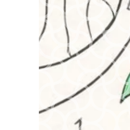
Rechercher
Actus
Le nuancier
disney & pixar :
l’outil
indispensable
pour réussir tes
coloriages
HACK ULTIME : Le
rangement
parfait pour tes
feutres de