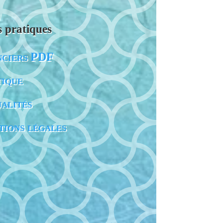
s pratiques
ciers PDF
ique
alités
ions légales