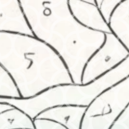
site dans le navigateur pour mon prochain
commentaire.
Produits similaires
TOOLI-
Malette
Guan
ART
20
a 168
Marque
marque
coule