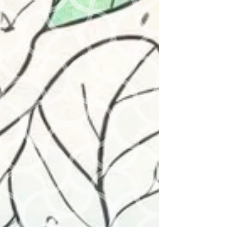
gN
urs