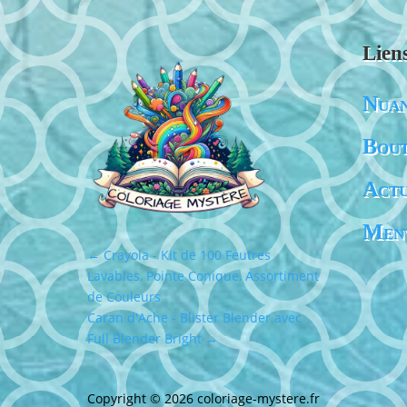
Lien
Nuan
Bout
Actu
Ment
←
Crayola - Kit de 100 Feutres
Lavables, Pointe Conique, Assortiment
de Couleurs
Caran d'Ache - Blister Blender avec
Full Blender Bright
→
Copyright © 2026
coloriage-mystere.fr