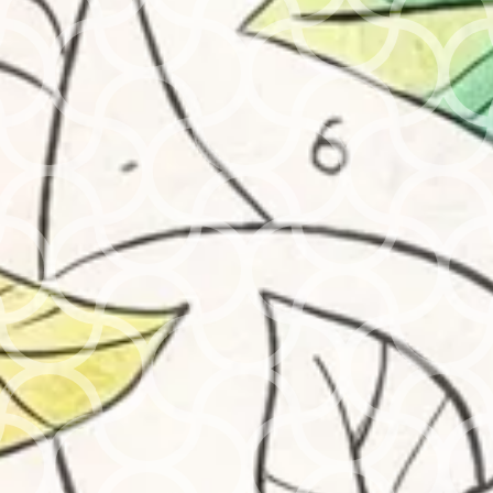
“CRAYOLA Skin Colours of The World – Kit de
24 Feutres de Couleurs”
Votre adresse e-mail ne sera pas publiée.
Les
champs obligatoires sont indiqués avec
*
Votre note
*
Votre avis
*
Nom
*
E-mail
*
Enregistrer mon nom, mon e-mail et mon