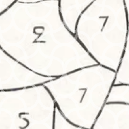
Découvrez le
kit de 24 feutres Crayola Skin
Colours of The World
de Crayola, un
assortiment unique de couleurs inspirées des
différentes carnations humaines à travers le
monde. Parfait pour permettre aux enfants et
aux adultes de créer des dessins plus inclusifs
et réalistes en représentant la diversité de
manière créative et naturelle.
Caractéristiques :
24 couleurs
représentant la diversité des
tons de peau à travers le monde.
Pointe conique
: idéale pour des tracés fins
ou épais.
Lavables
: se nettoient facilement des mains
et des vêtements.
Âge recommandé
: à partir de 3 ans.