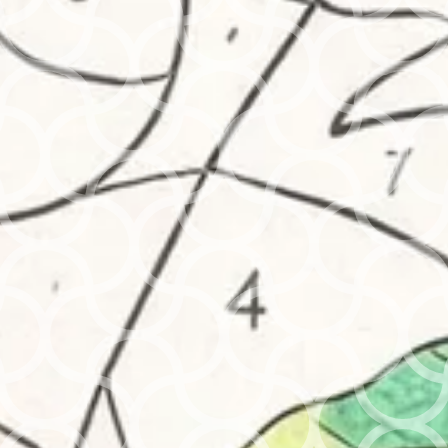
Un outil indispensable pour des créations plus
inclusives et authentiques, tout en explorant la
beauté de la diversité humaine.
Informations
complémentaires
Niveau
Débutant – Facile
Avis
Il n’y a pas encore d’avis.
Soyez le premier à laisser votre avis sur