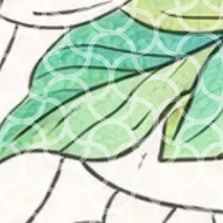
du monde entier. Idéal pour des dessins inclusifs, il
conçu pour stimuler la créativité et enseigner la
diversité. Lavables et adaptés aux enfants dès
3 ans
Certains liens présents sur cette page sont des liens affiliés : je peux perc
une commission si vous effectuez un achat via ces liens, sans coût
supplémentaire pour vous.
Acheter le produit
Catégories :
Feutres
,
Premiers prix
Description
Informations complémentaire
Avis (0)
Description