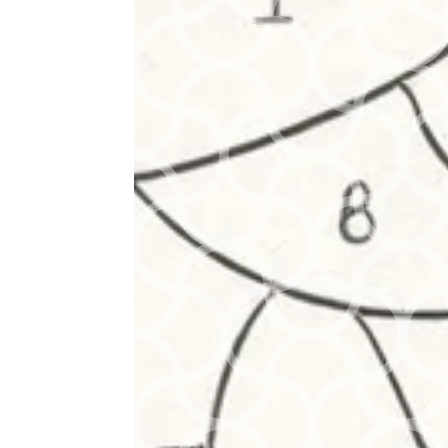
coloriage mystère
(GuangNa,
Languo & co)
Le coloriage
minimaliste :
mieux choisir son
matériel pour
acheter moins et
mieux
Les sorties
Hachette Heroes
– Mars 2026
Sorties Hachette /
Sélection du mois
: 5 livres à ne pas
manquer