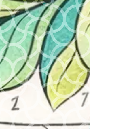
 est
.
evoir
s