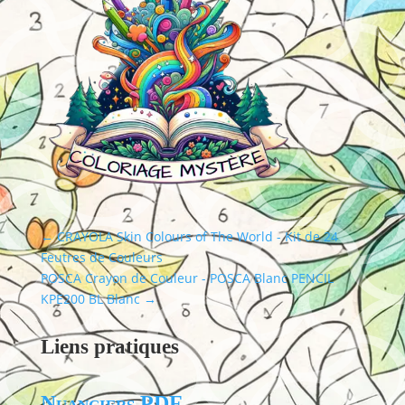
←
CRAYOLA Skin Colours of The World - Kit de 24
Feutres de Couleurs
POSCA Crayon de Couleur - POSCA Blanc PENCIL
KPE200 BL Blanc
→
Liens pratiques
Nuanciers PDF