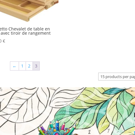
etto Chevalet de table en
 avec tiroir de rangement
00
€
←
1
2
3