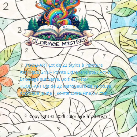
←
TOOLI-ART Lot de 22 Stylos à Peinture
Acrylique Gris – Pointe Extra Fine pour Art et
Bricolage sur Verre, Bois et Métal
TOOLI-ART Lot de 22 Marqueurs de Peinture
Acrylique Jaune – Pointe Extra-Fine 0,7 mm
→
Copyright © 2026
coloriage-mystere.fr