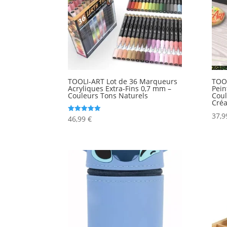
TOOLI-ART Lot de 36 Marqueurs
TOO
Acryliques Extra-Fins 0,7 mm –
Pein
Couleurs Tons Naturels
Coul
Créa
37,
46,99
€
Note
5.00
sur 5