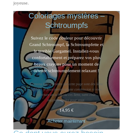
joyeuse.
Coloriages mystères –
Schtroumpfs
Suivez le code couleur pour découvrir
Grand Schtroumpf, la Schtroumpfette et
le terrible Gargamel. Installez-vous
confortablement et préparez vos plus
beaux crayons pour un moment de
détente schtroumpfement relaxant !
Certains liens présents sur cette page sont des liens
affiliés : je peux percevoir une commission si vous
effectuez un achat via ces liens, sans coût
supplémentaire pour vous.
14,95
€
Acheter maintenant