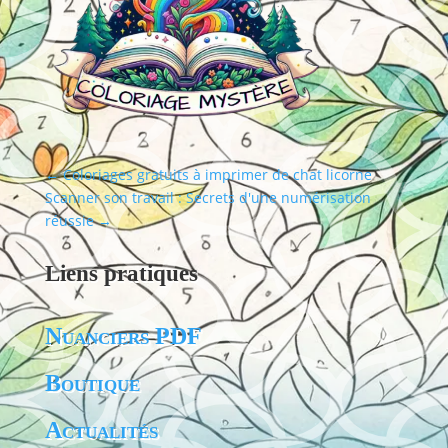
←
Coloriages gratuits à imprimer de chat licorne
Scanner son travail : Secrets d'une numérisation
réussie
→
Liens pratiques
Nuanciers PDF
Boutique
Actualités