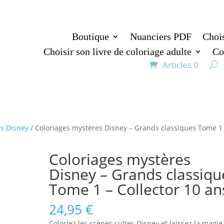
Boutique
Nuanciers PDF
Chois
Choisir son livre de coloriage adulte
Co
Articles 0
es Disney
/ Coloriages mystères Disney – Grands classiques Tome 1
Coloriages mystères
Disney – Grands classiqu
Tome 1 – Collector 10 an
24,95
€
Coloriez les scènes cultes Disney et laissez la magie