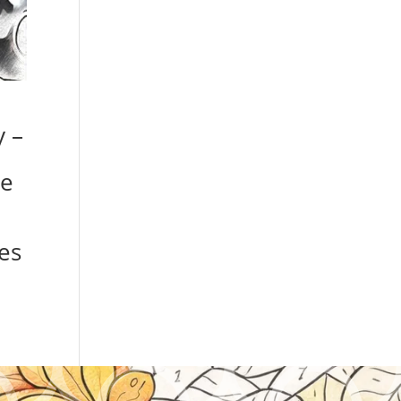
 –
de
es