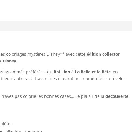
 des coloriages mystères Disney** avec cette
édition collector
s Disney
.
ssins animés préférés – du
Roi Lion
à
La Belle et la Bête
, en
 bien d’autres – à travers des illustrations numérotées à révéler
n’avez pas colorié les bonnes cases… Le plaisir de la
découverte
pléter
ne collection premium