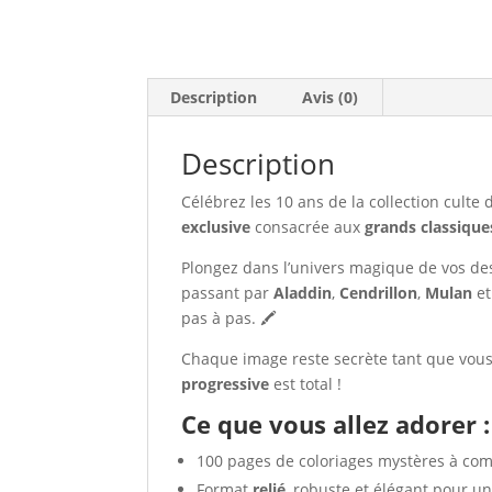
Description
Avis (0)
Description
Célébrez les 10 ans de la collection culte
exclusive
consacrée aux
grands classique
Plongez dans l’univers magique de vos de
passant par
Aladdin
,
Cendrillon
,
Mulan
et
pas à pas. 🖍️
Chaque image reste secrète tant que vous 
progressive
est total !
Ce que vous allez adorer :
100 pages de coloriages mystères à com
Format
relié
, robuste et élégant pour u