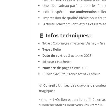
Une idée cadeau parfaite pour les fans 
Édition spéciale
10e anniversaire
, coll
Impression de qualité idéale pour feut
Activité relaxante, anti-stress et ultra s
🧾
Infos techniques :
Titre :
Coloriages mystères Disney – Gra
Type :
Relié
Date de sortie :
8 octobre 2025
Éditeur :
Hachette
Nombre de pages :
env. 100
Public :
Adulte / Adolescent / Famille
💡
Conseil :
Utilisez des crayons de couleur
magique !
<small><i>Ce lien est un lien affilié : en a
supplémentaires pour vous.</i></small>