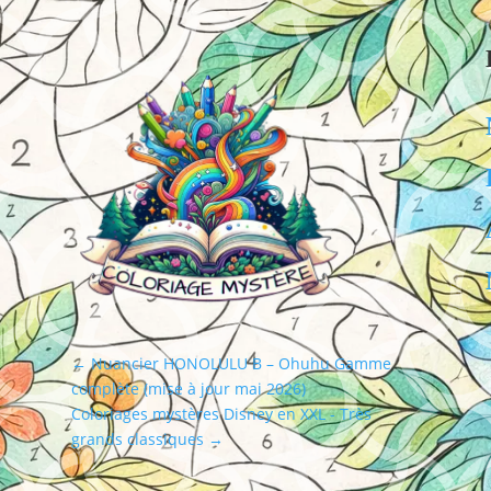
←
Nuancier HONOLULU B – Ohuhu Gamme
complète (mise à jour mai 2026)
Coloriages mystères Disney en XXL - Très
grands classiques
→