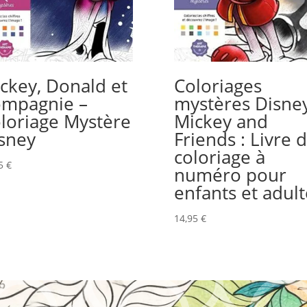
ckey, Donald et
Coloriages
mpagnie –
mystères Disney
loriage Mystère
Mickey and
sney
Friends : Livre 
coloriage à
95
€
numéro pour
enfants et adult
14,95
€