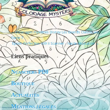
←
Coloriages mystères Disney Les Grands Classiques
Tome 7
Epson Perfection V39 II Scanner - haute résolution
→
Liens pratiques
Nuanciers PDF
Boutique
Actualités
Mentions légales