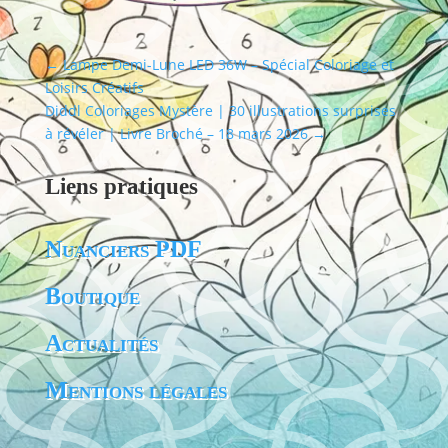
←
Lampe Demi-Lune LED 36W – Spécial Coloriage et
Loisirs Créatifs
Diddl Coloriages Mystère | 30 illustrations surprises
à révéler | Livre Broché – 18 mars 2026
→
Liens pratiques
Nuanciers PDF
Boutique
Actualités
Mentions légales