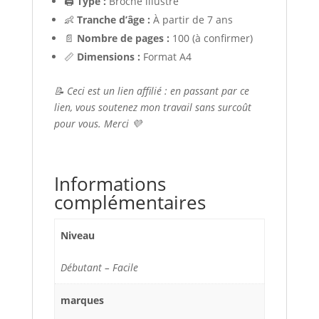
🖨️
Type :
Broché illustré
👶
Tranche d’âge :
À partir de 7 ans
📄
Nombre de pages :
100 (à confirmer)
📏
Dimensions :
Format A4
📝 Ceci est un lien affilié : en passant par ce
lien, vous soutenez mon travail sans surcoût
pour vous. Merci 💜
Informations
complémentaires
Niveau
Débutant – Facile
marques