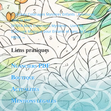
←
Disney Coloriages Mystères Enfants : Aventures
Sous la Mer
SPIDER-MAN Coloriages Mystères – Livre de
Coloriage Magique pour Enfants et Fans de Super-
Héros
→
Liens pratiques
Nuanciers PDF
Boutique
Actualités
Mentions légales