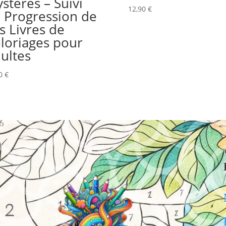
stères – Suivi
12,90
€
 Progression de
s Livres de
loriages pour
ultes
60
€