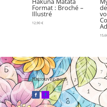
Hakuna Matata
My
Format : Broché –
de
Illustré
vo
Co
12,90
€
Ad
15,
Retrouvez-nous