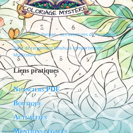
←
Livre 100% Panpan - Les aventures de Panpan le
lapin
Boîte de rangement Ohuhu à compartiments -
Multicolore
→
Liens pratiques
Nuanciers PDF
Boutique
Actualités
Mentions légales