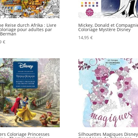
e Reise durch Afrika : Livre
Mickey, Donald et Compagni
oloriage pour adultes par
Coloriage Mystère Disney
a Berman
14,95
€
99
€
ers Coloriage Princesses
Silhouettes Magiques Disney