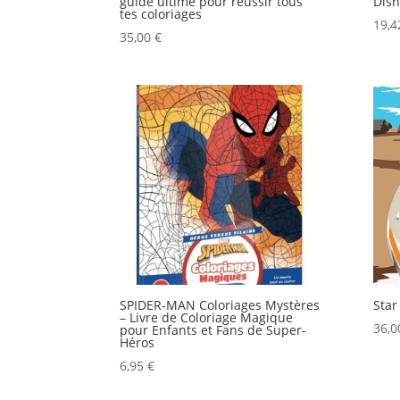
guide ultime pour réussir tous
Disn
tes coloriages
19,
35,00
€
SPIDER-MAN Coloriages Mystères
Star
– Livre de Coloriage Magique
36,
pour Enfants et Fans de Super-
Héros
6,95
€