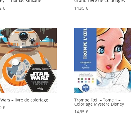
ey – Thomas Kinkade
Grand Livre de Coloriages
42
€
14,95
€
 Wars – livre de coloriage
Trompe l’œil – Tome 1 –
Coloriage Mystère Disney
00
€
14,95
€