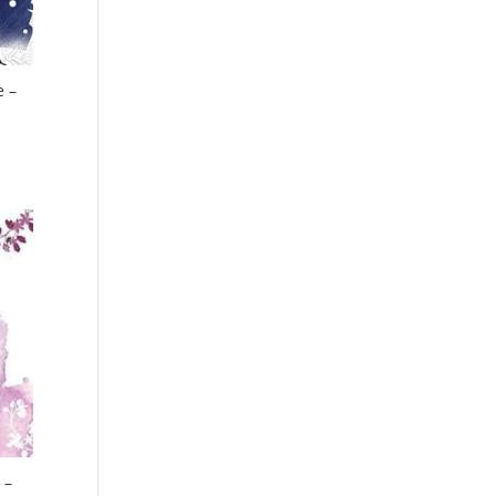
e –
 –