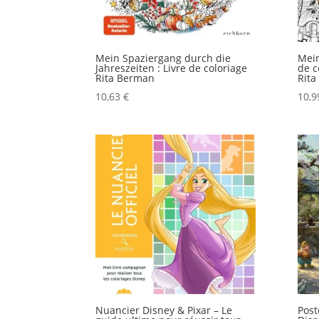
Mein Spaziergang durch die
Mein
Jahreszeiten : Livre de coloriage
de c
Rita Berman
Rit
10,63
€
10,
Nuancier Disney & Pixar – Le
Post