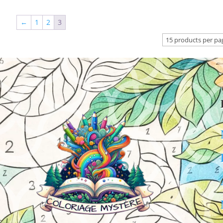
←
1
2
3