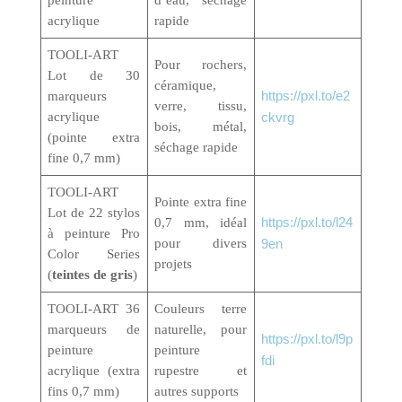
peinture
d’eau, séchage
acrylique
rapide
TOOLI-ART
Pour rochers,
Lot de 30
céramique,
https://pxl.to/e2
marqueurs
verre, tissu,
acrylique
ckvrg
bois, métal,
(pointe extra
séchage rapide
fine 0,7 mm)
TOOLI-ART
Pointe extra fine
Lot de 22 stylos
https://pxl.to/l24
0,7 mm, idéal
à peinture Pro
pour divers
9en
Color Series
projets
(
teintes de gris
)
TOOLI-ART 36
Couleurs terre
marqueurs de
naturelle, pour
https://pxl.to/l9p
peinture
peinture
fdi
acrylique (extra
rupestre et
fins 0,7 mm)
autres supports