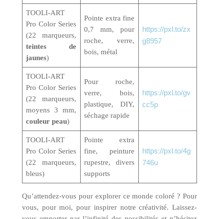
TOOLI-ART
Pointe extra fine
Pro Color Series
https://pxl.to/zx
0,7 mm, pour
(22 marqueurs,
roche, verre,
g8957
teintes de
bois, métal
jaunes
)
TOOLI-ART
Pour roche,
Pro Color Series
https://pxl.to/gv
verre, bois,
(22 marqueurs,
plastique, DIY,
cc5p
moyens 3 mm,
séchage rapide
couleur peau
)
TOOLI-ART
Pointe extra
https://pxl.to/4g
Pro Color Series
fine, peinture
(22 marqueurs,
rupestre, divers
746u
bleus)
supports
Qu’attendez-vous pour explorer ce monde coloré ? Pour
vous, pour moi, pour inspirer notre créativité. Laissez-
vous emporter par l’infinité des possibilités et n’hésitez