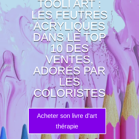
TOOLI ART :
LES FEUTRES
ACRYLIQUES
DANS LE TOP
10 DES
VENTES,
ADORÉS PAR
LES
COLORISTES
Acheter son livre d'art
thérapie