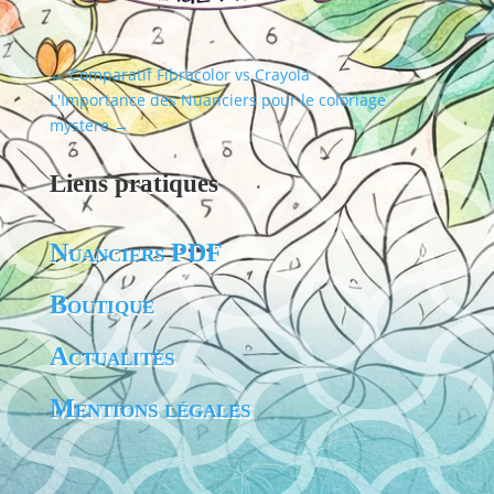
←
Comparatif Fibracolor vs Crayola
L'Importance des Nuanciers pour le coloriage
mystère
→
Liens pratiques
Nuanciers PDF
Boutique
Actualités
Mentions légales