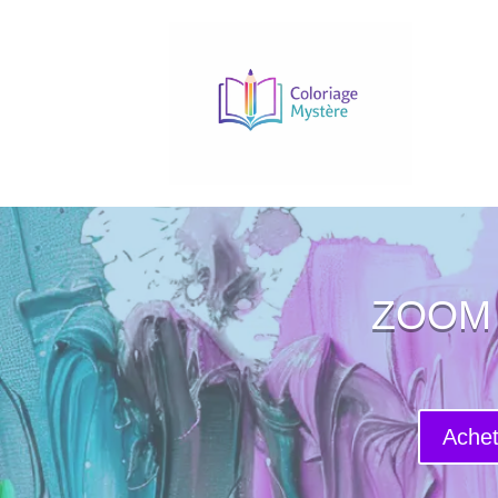
ZOOM 
Achet