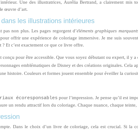
l’intérieur. Une des illustratrices, Aurélia Bertrand, a clairement mis 
le œuvre d’art.
ns les illustrations intérieures
ent pas non plus. Les pages regorgent d’
éléments graphiques marquant
 pour offrir une expérience de coloriage immersive. Je me suis souven
 ? Et c’est exactement ce que ce livre offre.
t conçu pour être accessible. Que vous soyez débutant ou expert, il y a
rsonnages emblématiques de Disney et des créations originales. Cela app
une histoire. Couleurs et formes jouent ensemble pour éveiller la curiosi
pour l’impression. Je pense qu’il est imp
riaux écoresponsables
ssure un rendu attractif lors du coloriage. Chaque nuance, chaque teinte, e
ression
e. Dans le choix d’un livre de coloriage, cela est crucial. Si la couv