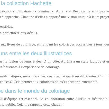
 la collection Hachette
butions d’illustrateurs talentueux. Aurélia et Béatrice ne sont pas les
te* approche. Chacune d’elles a apporté une vision unique à leurs proje
cessibles.
n particulière aux détails.
ux livres de coloriage, en rendant les coloriages accessibles à tous, de
uns entre les deux illustratrices
’est la fusion de leurs styles. D’un côté, Aurélia a un style ludique et 
fraîchissante à l’expérience de coloriage.
blématiques, mais présentés avec des perspectives différentes. Comme
 réalistes? Cela permet aux coloristes de *s’exprimer pleinement*.
ipe dans le monde du coloriage
 d’équipe est essentiel. La collaboration entre Aurélia et Béatrice n’
e public. Cela me rappelle cette citation :