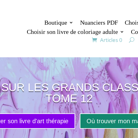
Boutique
Nuanciers PDF
Chois
Choisir son livre de coloriage adulte
Co
Articles 0
SUR LES GRANDS CLAS
TOME 12
er son livre d'art thérapie
Où trouver mon ma