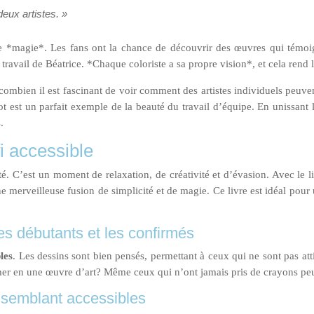
deux artistes. »
ne *magie*. Les fans ont la chance de découvrir des œuvres qui témoign
e travail de Béatrice. *Chaque coloriste a sa propre vision*, et cela rend
 combien il est fascinant de voir comment des artistes individuels peuve
ot est un parfait exemple de la beauté du travail d’équipe. En unissant l
.
i accessible
ité. C’est un moment de relaxation, de créativité et d’évasion. Avec l
merveilleuse fusion de simplicité et de magie. Ce livre est idéal pour u
les débutants et les confirmés
bles
. Les dessins sont bien pensés, permettant à ceux qui ne sont pas atti
rmer en une œuvre d’art? Même ceux qui n’ont jamais pris de crayons peuv
s semblant accessibles