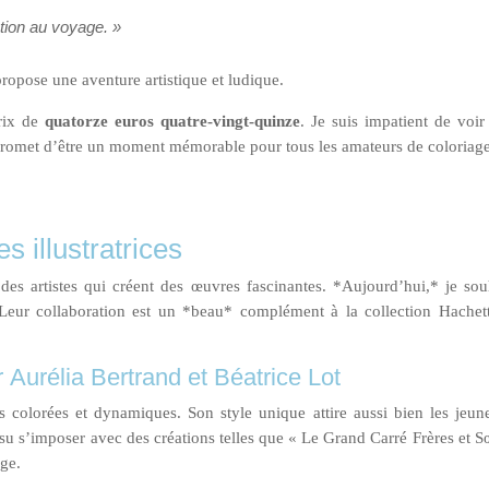
ation au voyage. »
l propose une aventure artistique et ludique.
rix de
quatorze euros quatre-vingt-quinze
. Je suis impatient de voir 
la promet d’être un moment mémorable pour tous les amateurs de coloriag
es illustratrices
des artistes qui créent des œuvres fascinantes. *Aujourd’hui,* je souhai
 Leur collaboration est un *beau* complément à la collection Hachette
r
Aurélia Bertrand
et Béatrice Lot
ns colorées et dynamiques. Son style unique attire aussi bien les jeune
u s’imposer avec des créations telles que « Le Grand Carré Frères et Sœur
age.