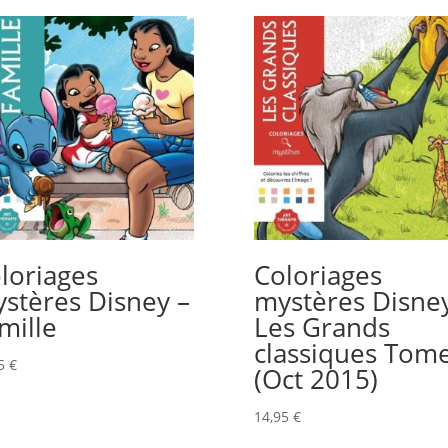
loriages
Coloriages
stères Disney –
mystères Disney
mille
Les Grands
classiques Tom
95
€
(Oct 2015)
14,95
€