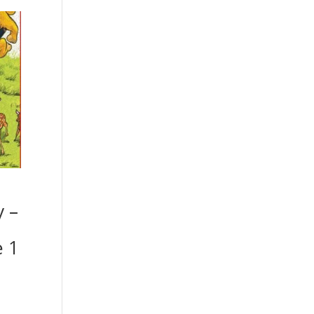
 –
e 1