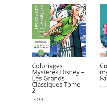
Coloriages
Co
Mystères Disney –
my
Les Grands
Fa
Classiques Tome
14,
2
14,95
€