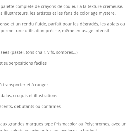
 palette complète de crayons de couleur à la texture crémeuse,
 illustrateurs, les artistes et les fans de coloriage mystère.
nse et un rendu fluide, parfait pour les dégradés, les aplats ou
e permet une utilisation précise, même en usage intensif.
sées (pastel, tons chair, vifs, sombres…)
 superpositions faciles
à transporter et à ranger
alas, croquis et illustrations
scents, débutants ou confirmés
e aux grandes marques type Prismacolor ou Polychromos, avec un
ur les coloristes exigeants sans exploser le budget.