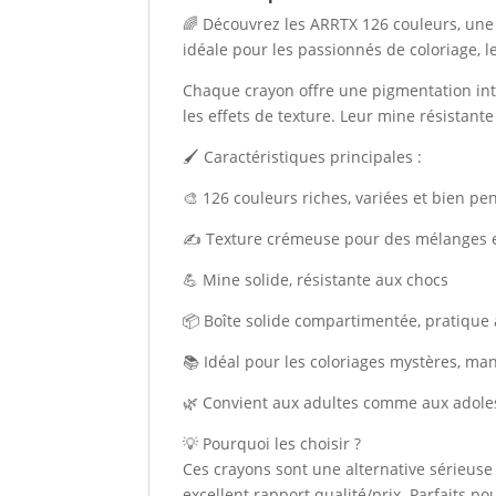
🌈 Découvrez les ARRTX 126 couleurs, une
idéale pour les passionnés de coloriage, les
Chaque crayon offre une pigmentation inte
les effets de texture. Leur mine résistant
🖌️ Caractéristiques principales :
🎨 126 couleurs riches, variées et bien pen
✍️ Texture crémeuse pour des mélanges et
💪 Mine solide, résistante aux chocs
📦 Boîte solide compartimentée, pratique 
📚 Idéal pour les coloriages mystères, mand
🌿 Convient aux adultes comme aux adole
💡 Pourquoi les choisir ?
Ces crayons sont une alternative sérieus
excellent rapport qualité/prix. Parfaits po