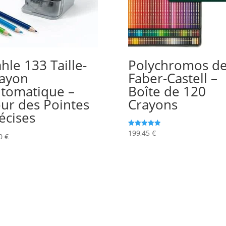
hle 133 Taille-
Polychromos d
ayon
Faber-Castell –
tomatique –
Boîte de 120
ur des Pointes
Crayons
écises
199,45
€
Note
00
€
5.00
sur 5