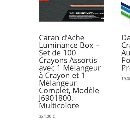
Caran d’Ache
Da
Luminance Box –
Cr
Set de 100
Au
Crayons Assortis
Po
avec 1 Mélangeur
Pr
à Crayon et 1
19,
Mélangeur
Complet, Modèle
J6901800,
Multicolore
324,00
€