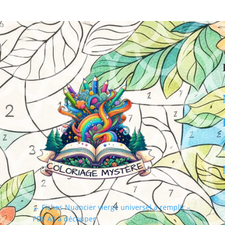
←
Fiches Nuancier vierge universel à remplir –
PDF A5 à découper