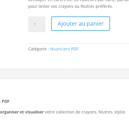
pour tester vos crayons ou feutres préférés.
quantité
Ajouter au panier
de
Fiches
Nuancier
vierge
Catégorie :
Nuanciers PDF
universel
à
remplir
–
PDF
A5
à
découper
– PDF
 organiser et visualiser
votre collection de crayons, feutres, stylos