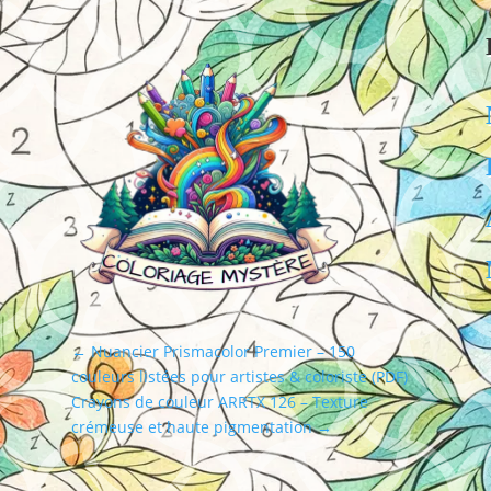
←
Nuancier Prismacolor Premier – 150
couleurs listées pour artistes & coloriste (PDF)
Crayons de couleur ARRTX 126 – Texture
crémeuse et haute pigmentation
→