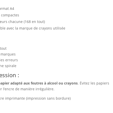
ormat A4
t compactes
leurs chacune (168 en tout)
ble avec la marque de crayons utilisée
tout
s marques
les erreurs
ne spirale
ession :
papier adapté aux feutres à alcool ou crayons
. Évitez les papiers
r l’encre de manière irrégulière.
tre imprimante (impression sans bordure)