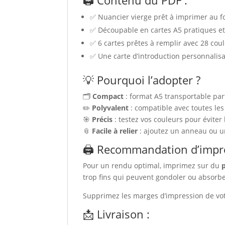
🖨️ Contenu du PDF :
✅ Nuancier vierge prêt à imprimer au f
✅ Découpable en cartes A5 pratiques e
✅ 6 cartes prêtes à remplir avec 28 cou
✅ Une carte d’introduction personnalisa
💡 Pourquoi l’adopter ?
🗂️
Compact
: format A5 transportable par
✏️
Polyvalent
: compatible avec toutes le
🎯
Précis
: testez vos couleurs pour éviter 
📎
Facile à relier
: ajoutez un anneau ou u
🖨️ Recommandation d’impr
Pour un rendu optimal, imprimez sur du
trop fins qui peuvent gondoler ou absorbe
Supprimez les marges d’impression de vo
📩 Livraison :