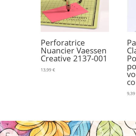
Perforatrice
Pa
Nuancier Vaessen
Cl
Creative 2137-001
Po
po
13,99
€
vo
co
9,3