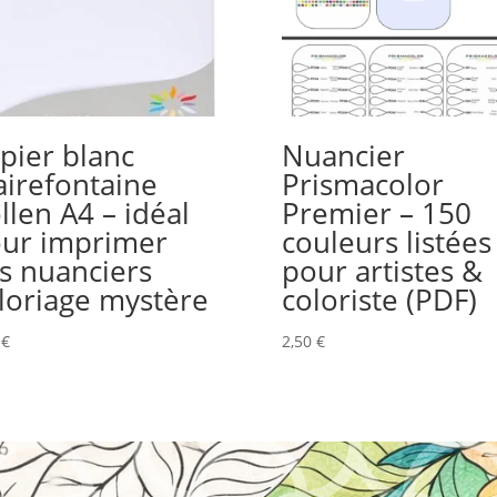
pier blanc
Nuancier
airefontaine
Prismacolor
llen A4 – idéal
Premier – 150
ur imprimer
couleurs listées
s nuanciers
pour artistes &
loriage mystère
coloriste (PDF)
9
€
2,50
€