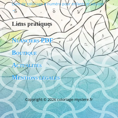
Livre de coloriage à numéro pour enfants et adultes
→
Liens pratiques
Nuanciers PDF
Boutique
Actualités
Mentions légales
Copyright © 2026
coloriage-mystere.fr